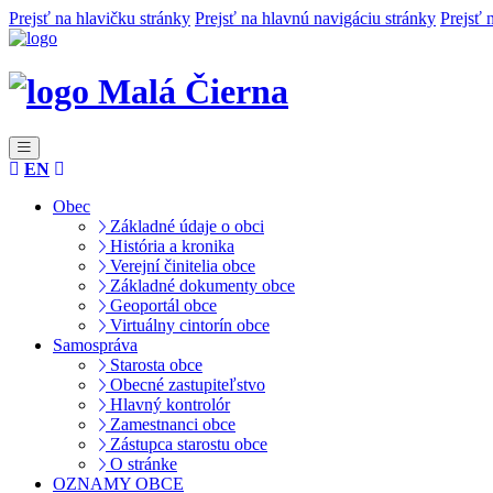
Prejsť na hlavičku stránky
Prejsť na hlavnú navigáciu stránky
Prejsť 
Malá Čierna
EN
Obec
Základné údaje o obci
História a kronika
Verejní činitelia obce
Základné dokumenty obce
Geoportál obce
Virtuálny cintorín obce
Samospráva
Starosta obce
Obecné zastupiteľstvo
Hlavný kontrolór
Zamestnanci obce
Zástupca starostu obce
O stránke
OZNAMY OBCE