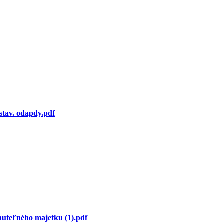
stav. odapdy.pdf
uteľného majetku (1).pdf