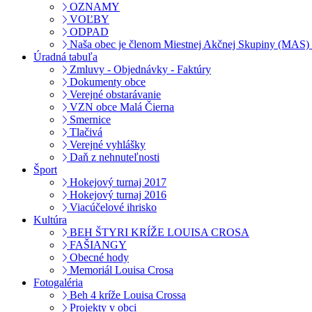
OZNAMY
VOĽBY
ODPAD
Naša obec je členom Miestnej Akčnej Skupiny (MAS) 
Úradná tabuľa
Zmluvy - Objednávky - Faktúry
Dokumenty obce
Verejné obstarávanie
VZN obce Malá Čierna
Smernice
Tlačivá
Verejné vyhlášky
Daň z nehnuteľnosti
Šport
Hokejový turnaj 2017
Hokejový turnaj 2016
Viacúčelové ihrisko
Kultúra
BEH ŠTYRI KRÍŽE LOUISA CROSA
FAŠIANGY
Obecné hody
Memoriál Louisa Crosa
Fotogaléria
Beh 4 kríže Louisa Crossa
Projekty v obci