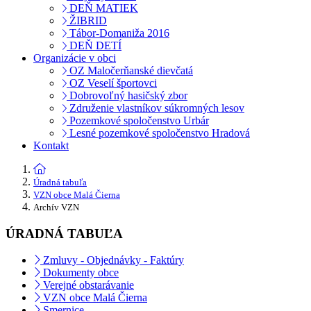
DEŇ MATIEK
ŽIBRID
Tábor-Domaniža 2016
DEŇ DETÍ
Organizácie v obci
OZ Maločerňanské dievčatá
OZ Veselí športovci
Dobrovoľný hasičský zbor
Združenie vlastníkov súkromných lesov
Pozemkové spoločenstvo Urbár
Lesné pozemkové spoločenstvo Hradová
Kontakt
Úradná tabuľa
VZN obce Malá Čierna
Archív VZN
ÚRADNÁ TABUĽA
Zmluvy - Objednávky - Faktúry
Dokumenty obce
Verejné obstarávanie
VZN obce Malá Čierna
Smernice