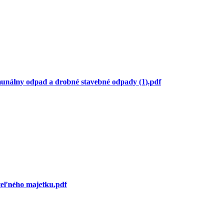
unálny odpad a drobné stavebné odpady (1).pdf
eľného majetku.pdf