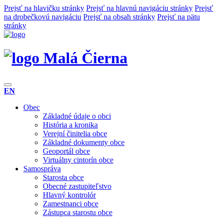
Prejsť na hlavičku stránky
Prejsť na hlavnú navigáciu stránky
Prejsť
na drobečkovú navigáciu
Prejsť na obsah stránky
Prejsť na pätu
stránky
Malá Čierna
EN
Obec
Základné údaje o obci
História a kronika
Verejní činitelia obce
Základné dokumenty obce
Geoportál obce
Virtuálny cintorín obce
Samospráva
Starosta obce
Obecné zastupiteľstvo
Hlavný kontrolór
Zamestnanci obce
Zástupca starostu obce