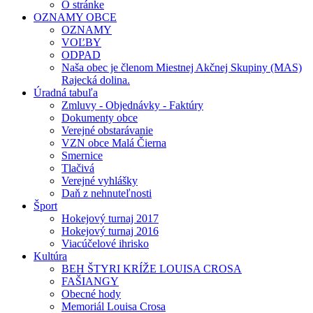
O stránke
OZNAMY OBCE
OZNAMY
VOĽBY
ODPAD
Naša obec je členom Miestnej Akčnej Skupiny (MAS)
Rajecká dolina.
Úradná tabuľa
Zmluvy - Objednávky - Faktúry
Dokumenty obce
Verejné obstarávanie
VZN obce Malá Čierna
Smernice
Tlačivá
Verejné vyhlášky
Daň z nehnuteľnosti
Šport
Hokejový turnaj 2017
Hokejový turnaj 2016
Viacúčelové ihrisko
Kultúra
BEH ŠTYRI KRÍŽE LOUISA CROSA
FAŠIANGY
Obecné hody
Memoriál Louisa Crosa