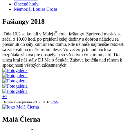
Obecné hody
Memoriál Louisa Crosa
Fašiangy 2018
Dňa 10,2.sa konali v Malej Čiernej fašiangy. Sprievod masiek sa
začal o 10,00 hod. po prejdení celej dediny s dobrou náladou sa
presunuli do sály kultúrneho domu, kde už naše najmenšie ratolesti
sa zabávali na maškarnom plese. Vo večerných hodinách sa
rozpútala zábava pre dospelých so všetktým čo k tomu patrí. Do
tanca hral náš stály DJ Majo Šenkár. Zábava končila nad ránom k
spokojnosti všetkých zúčastnených.
+7
Dátum zverejnenia
20. 2. 2018
RSS
Malá Čierna