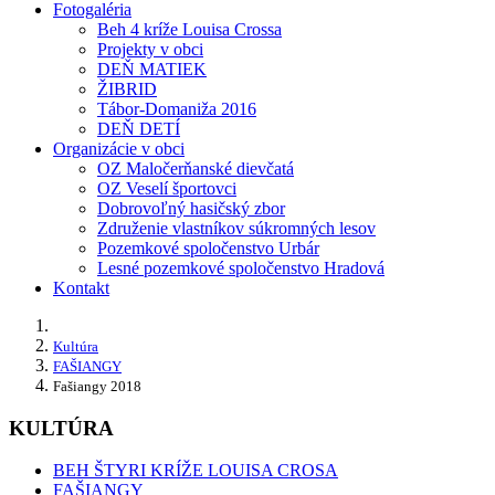
Fotogaléria
Beh 4 kríže Louisa Crossa
Projekty v obci
DEŇ MATIEK
ŽIBRID
Tábor-Domaniža 2016
DEŇ DETÍ
Organizácie v obci
OZ Maločerňanské dievčatá
OZ Veselí športovci
Dobrovoľný hasičský zbor
Združenie vlastníkov súkromných lesov
Pozemkové spoločenstvo Urbár
Lesné pozemkové spoločenstvo Hradová
Kontakt
Kultúra
FAŠIANGY
Fašiangy 2018
KULTÚRA
BEH ŠTYRI KRÍŽE LOUISA CROSA
FAŠIANGY