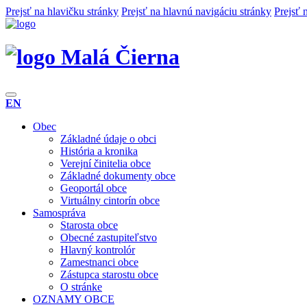
Prejsť na hlavičku stránky
Prejsť na hlavnú navigáciu stránky
Prejsť 
Malá Čierna
EN
Obec
Základné údaje o obci
História a kronika
Verejní činitelia obce
Základné dokumenty obce
Geoportál obce
Virtuálny cintorín obce
Samospráva
Starosta obce
Obecné zastupiteľstvo
Hlavný kontrolór
Zamestnanci obce
Zástupca starostu obce
O stránke
OZNAMY OBCE