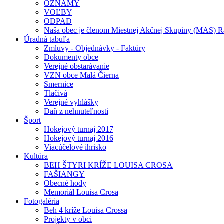
OZNAMY
VOĽBY
ODPAD
Naša obec je členom Miestnej Akčnej Skupiny (MAS) Ra
Úradná tabuľa
Zmluvy - Objednávky - Faktúry
Dokumenty obce
Verejné obstarávanie
VZN obce Malá Čierna
Smernice
Tlačivá
Verejné vyhlášky
Daň z nehnuteľnosti
Šport
Hokejový turnaj 2017
Hokejový turnaj 2016
Viacúčelové ihrisko
Kultúra
BEH ŠTYRI KRÍŽE LOUISA CROSA
FAŠIANGY
Obecné hody
Memoriál Louisa Crosa
Fotogaléria
Beh 4 kríže Louisa Crossa
Projekty v obci