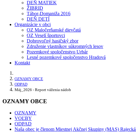
DEŇ MATIEK
ŽIBRID
Tábor-Domaniža 2016
DEŇ DETÍ
Organizácie v obci
OZ Maločerňanské dievčatá
OZ Veselí športovci
Dobrovoľný hasičský zbor
Združenie vlastníkov súkromných lesov
Pozemkové spoločenstvo Urbár
Lesné pozemkové spoločenstvo Hradová
Kontakt
OZNAMY OBCE
ODPAD
Máj_2026 - Report váženia nádob
OZNAMY OBCE
OZNAMY
VOĽBY
ODPAD
Naša obec je členom Miestnej Akčnej Skupiny (MAS) Rajecká 