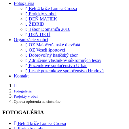
Fotogaléria
Beh 4 kríže Louisa Crossa
Projekty v obci
DEŇ MATIEK
ŽIBRID
Tábor-Domaniža 2016
DEŇ DETÍ
Organizácie v obci
OZ Maločerňanské dievčatá
OZ Veselí športovci
Dobrovoľný hasičský zbor
Združenie vlastníkov súkromných lesov
Pozemkové spoločenstvo Urbár
Lesné pozemkové spoločenstvo Hradová
Kontakt
Fotogaléria
Projekty v obci
Oprava oplotenia na cintoríne
FOTOGALÉRIA
Beh 4 kríže Louisa Crossa
Projekty v obci