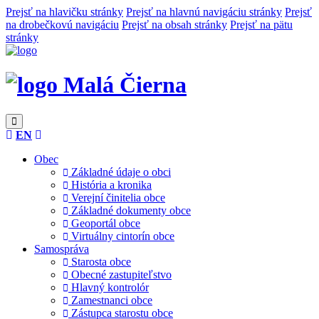
Prejsť na hlavičku stránky
Prejsť na hlavnú navigáciu stránky
Prejsť
na drobečkovú navigáciu
Prejsť na obsah stránky
Prejsť na pätu
stránky
Malá Čierna
EN
Obec
Základné údaje o obci
História a kronika
Verejní činitelia obce
Základné dokumenty obce
Geoportál obce
Virtuálny cintorín obce
Samospráva
Starosta obce
Obecné zastupiteľstvo
Hlavný kontrolór
Zamestnanci obce
Zástupca starostu obce