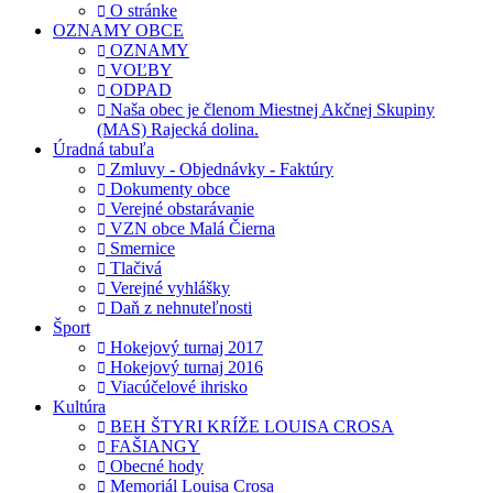
O stránke
OZNAMY OBCE
OZNAMY
VOĽBY
ODPAD
Naša obec je členom Miestnej Akčnej Skupiny
(MAS) Rajecká dolina.
Úradná tabuľa
Zmluvy - Objednávky - Faktúry
Dokumenty obce
Verejné obstarávanie
VZN obce Malá Čierna
Smernice
Tlačivá
Verejné vyhlášky
Daň z nehnuteľnosti
Šport
Hokejový turnaj 2017
Hokejový turnaj 2016
Viacúčelové ihrisko
Kultúra
BEH ŠTYRI KRÍŽE LOUISA CROSA
FAŠIANGY
Obecné hody
Memoriál Louisa Crosa